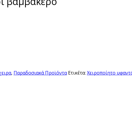
ρι βαμβακερό
χειρα
,
Παραδοσιακά Προϊόντα
Ετικέτα:
Χειροποίητο υφαντ