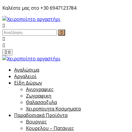
Skip
Καλέστε μας στο +30 6947123784
to
content
0
Αναλώσιμα
Αργαλειοί
Είδη Δώρων
Αγιογραφιες
Ζωγραφικη
Θαλασσοξυλα
Χειροποιητα Κοσμηματα
Παραδοσιακά Προϊόντα
Βουργιες
Κουρελου – Πατανιες