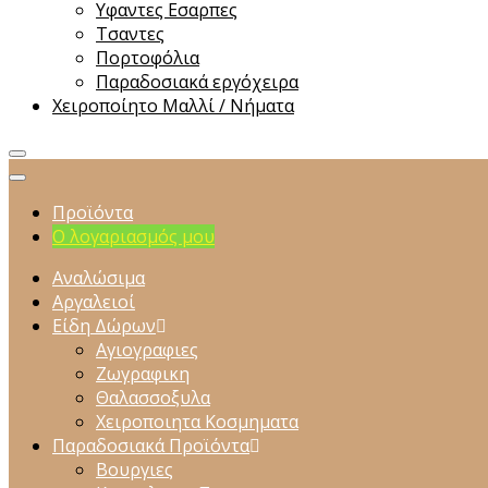
Υφαντες Εσαρπες
Τσαντες
Πορτοφόλια
Παραδοσιακά εργόχειρα
Χειροποίητο Μαλλί / Νήματα
Προϊόντα
Ο λογαριασμός μου
Αναλώσιμα
Αργαλειοί
Είδη Δώρων
Αγιογραφιες
Ζωγραφικη
Θαλασσοξυλα
Χειροποιητα Κοσμηματα
Παραδοσιακά Προϊόντα
Βουργιες