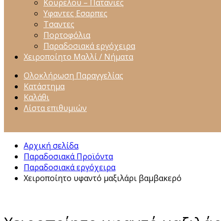
Κουρελου – Πατανιες
Υφαντες Εσαρπες
Τσαντες
Πορτοφόλια
Παραδοσιακά εργόχειρα
Χειροποίητο Μαλλί / Νήματα
Ολοκλήρωση Παραγγελίας
Κατάστημα
Καλάθι
Λίστα επιθυμιών
Αρχική σελίδα
Παραδοσιακά Προϊόντα
Παραδοσιακά εργόχειρα
Χειροποίητο υφαντό μαξιλάρι βαμβακερό