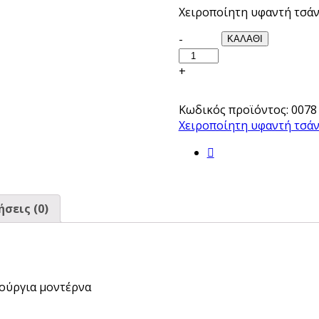
Χειροποίητη υφαντή τσάν
Quantity
-
ΚΑΛΑΘΙ
+
Κωδικός προϊόντος:
0078
Χειροποίητη υφαντή τσάν
σεις (0)
ούργια μοντέρνα