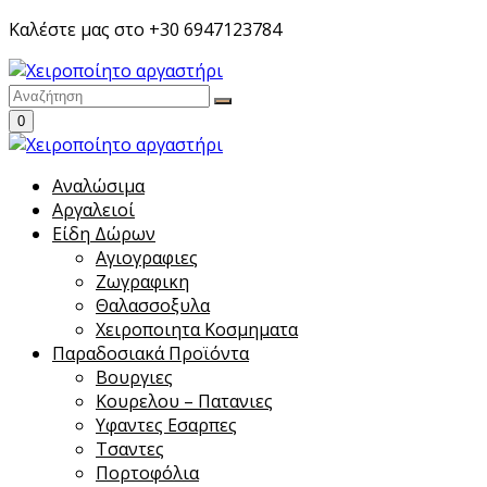
Skip
Καλέστε μας στο +30 6947123784
to
content
0
Αναλώσιμα
Αργαλειοί
Είδη Δώρων
Αγιογραφιες
Ζωγραφικη
Θαλασσοξυλα
Χειροποιητα Κοσμηματα
Παραδοσιακά Προϊόντα
Βουργιες
Κουρελου – Πατανιες
Υφαντες Εσαρπες
Τσαντες
Πορτοφόλια