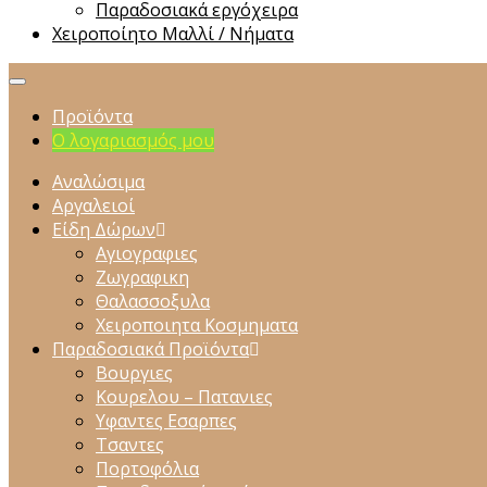
Παραδοσιακά εργόχειρα
Χειροποίητο Μαλλί / Νήματα
Προϊόντα
Ο λογαριασμός μου
Αναλώσιμα
Αργαλειοί
Είδη Δώρων
Αγιογραφιες
Ζωγραφικη
Θαλασσοξυλα
Χειροποιητα Κοσμηματα
Παραδοσιακά Προϊόντα
Βουργιες
Κουρελου – Πατανιες
Υφαντες Εσαρπες
Τσαντες
Πορτοφόλια