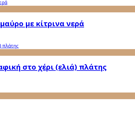
μαύρο με κίτρινα νερά
φική στο χέρι (ελιά) πλάτης