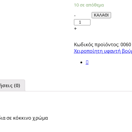
10 σε απόθεμα
Quantity
-
ΚΑΛΑΘΙ
+
Κωδικός προϊόντος:
0060
Χειροποίητη υφαντή βούρ
σεις (0)
ια σε κόκκινο χρώμα