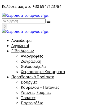
Skip
Καλέστε μας στο +30 6947123784
to
content
0
Αναλώσιμα
Αργαλειοί
Είδη Δώρων
Αγιογραφιες
Ζωγραφικη
Θαλασσοξυλα
Χειροποιητα Κοσμηματα
Παραδοσιακά Προϊόντα
Βουργιες
Κουρελου – Πατανιες
Υφαντες Εσαρπες
Τσαντες
Πορτοφόλια