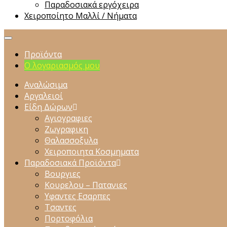
Παραδοσιακά εργόχειρα
Χειροποίητο Μαλλί / Νήματα
Προϊόντα
Ο λογαριασμός μου
Αναλώσιμα
Αργαλειοί
Είδη Δώρων
Αγιογραφιες
Ζωγραφικη
Θαλασσοξυλα
Χειροποιητα Κοσμηματα
Παραδοσιακά Προϊόντα
Βουργιες
Κουρελου – Πατανιες
Υφαντες Εσαρπες
Τσαντες
Πορτοφόλια