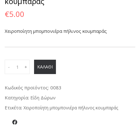
κουμπαράς
€
5.00
Χειροποίητη μπομπονιέρα πήλινος κουμπαράς
Q
ΚΑΛΑΘΙ
-
+
u
a
n
Κωδικός προϊόντος:
0083
t
Κατηγορία:
Είδη Δώρων
i
Ετικέτα:
Χειροποίητη μπομπονιέρα πήλινος κουμπαράς
t
y