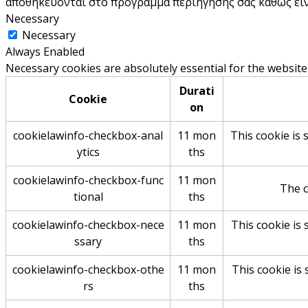
αποθηκεύονται στο πρόγραμμα περιήγησής σας καθώς είνα
Necessary
Necessary
Always Enabled
Necessary cookies are absolutely essential for the website
Durati
Cookie
on
cookielawinfo-checkbox-anal
11 mon
This cookie is 
ytics
ths
cookielawinfo-checkbox-func
11 mon
The c
tional
ths
cookielawinfo-checkbox-nece
11 mon
This cookie is
ssary
ths
cookielawinfo-checkbox-othe
11 mon
This cookie is
rs
ths