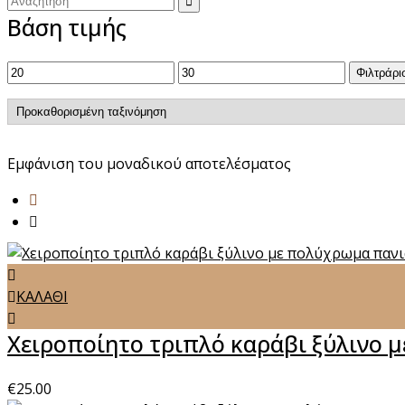
Βάση τιμής
Ελάχιστη
Μέγιστη
Φιλτράρι
τιμή
τιμή
Εμφάνιση του μοναδικού αποτελέσματος
ΚΑΛΑΘΙ
Χειροποίητο τριπλό καράβι ξύλινο 
€
25.00