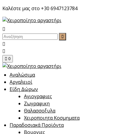
Skip
Καλέστε μας στο +30 6947123784
to
content
0
Αναλώσιμα
Αργαλειοί
Είδη Δώρων
Αγιογραφιες
Ζωγραφικη
Θαλασσοξυλα
Χειροποιητα Κοσμηματα
Παραδοσιακά Προϊόντα
Βουργιες