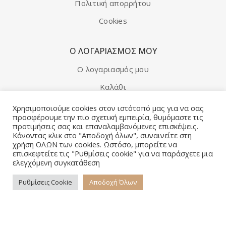
Πολιτική απορρήτου
Cookies
Ο ΛΟΓΑΡΙΑΣΜΌΣ ΜΟΥ
Ο λογαριασμός μου
Καλάθι
Λίστα επιθυμιών
Χρησιμοποιούμε cookies στον ιστότοπό μας για να σας
προσφέρουμε την πιο σχετική εμπειρία, θυμόμαστε τις
προτιμήσεις σας και επαναλαμβανόμενες επισκέψεις.
ΑΚΟΛΟΥΘΗΣΕ ΜΑΣ
Κάνοντας κλικ στο "Αποδοχή όλων", συναινείτε στη
χρήση ΟΛΩΝ των cookies. Ωστόσο, μπορείτε να
Facebook
επισκεφτείτε τις "Ρυθμίσεις cookie" για να παράσχετε μια
ελεγχόμενη συγκατάθεση
ΔΕΊΤΕ ΑΚΌΜΑ
Ρυθμίσεις Cookie
Αποδοχή Όλων
Νέα προϊόντα
Σε έκπτωση