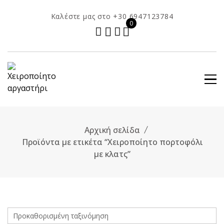
Skip
Καλέστε μας στο +30 6947123784
to
0
content
Αρχική σελίδα
Προϊόντα με ετικέτα “Χειροποίητο πορτοφόλι
με κλατς”