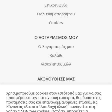
Επικοινωνία
Χειροποίητο πλεκτό κασκόλ
Πολιτική απορρήτου
ΚΑΛΑΘΙ
Cookies
Ο ΛΟΓΑΡΙΑΣΜΌΣ ΜΟΥ
Ο λογαριασμός μου
Καλάθι
Λίστα επιθυμιών
ΑΚΟΛΟΥΘΗΣΕ ΜΑΣ
Facebook
Χρησιμοποιούμε cookies στον ιστότοπό μας για να σας
προσφέρουμε την πιο σχετική εμπειρία, θυμόμαστε τις
προτιμήσεις σας και επαναλαμβανόμενες επισκέψεις.
ΔΕΊΤΕ ΑΚΌΜΑ
Κάνοντας κλικ στο "Αποδοχή όλων", συναινείτε στη
χρήση ΟΛΩΝ των cookies. Ωστόσο, μπορείτε να
Νέα προϊόντα