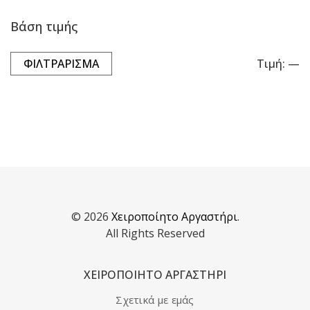
Βάση τιμής
ΦΙΛΤΡΆΡΙΣΜΑ
Τιμή:
—
Ελ
Μέ
τι
τι
© 2026
Χειροποίητο Αργαστήρι
.
All Rights Reserved
Χειροποίητο πλεκτό κασκόλ
ΧΕΙΡΟΠΟΙΗΤΟ ΑΡΓΑΣΤΗΡΙ
€
65.00
Σχετικά με εμάς