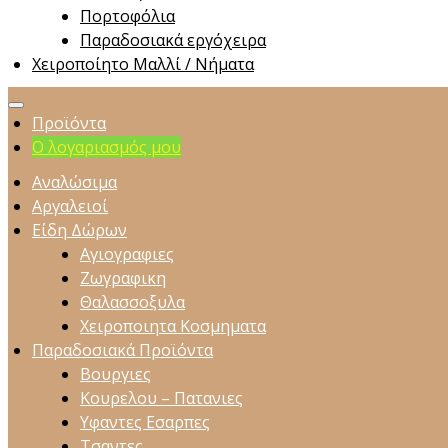
Πορτοφόλια
Παραδοσιακά εργόχειρα
Χειροποίητο Μαλλί / Νήματα
Προϊόντα
Ο λογαριασμός μου
Αναλώσιμα
Αργαλειοί
Είδη Δώρων
Αγιογραφιες
Ζωγραφικη
Θαλασσοξυλα
Χειροποιητα Κοσμηματα
Παραδοσιακά Προϊόντα
Βουργιες
Κουρελου – Πατανιες
Υφαντες Εσαρπες
Τσαντες