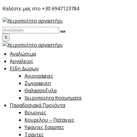
Skip
Καλέστε μας στο +30 6947123784
to
content
0
Αναλώσιμα
Αργαλειοί
Είδη Δώρων
Αγιογραφιες
Ζωγραφικη
Θαλασσοξυλα
Χειροποιητα Κοσμηματα
Παραδοσιακά Προϊόντα
Βουργιες
Κουρελου – Πατανιες
Υφαντες Εσαρπες
Τσαντες