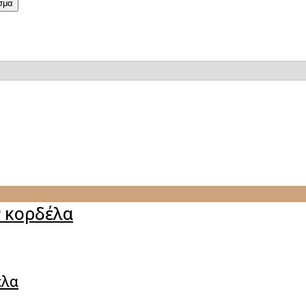
σμα
ν κορδέλα
έλα