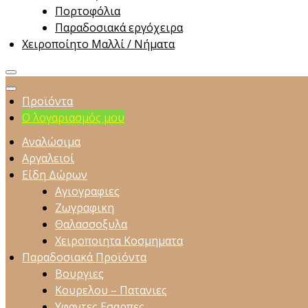
Πορτοφόλια
Παραδοσιακά εργόχειρα
Χειροποίητο Μαλλί / Νήματα
Προϊόντα
Ο λογαριασμός μου
Αναλώσιμα
Αργαλειοί
Είδη Δώρων
Αγιογραφιες
Ζωγραφικη
Θαλασσοξυλα
Χειροποιητα Κοσμηματα
Παραδοσιακά Προϊόντα
Βουργιες
Κουρελου – Πατανιες
Υφαντες Εσαρπες