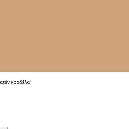
σατέν κορδέλα”