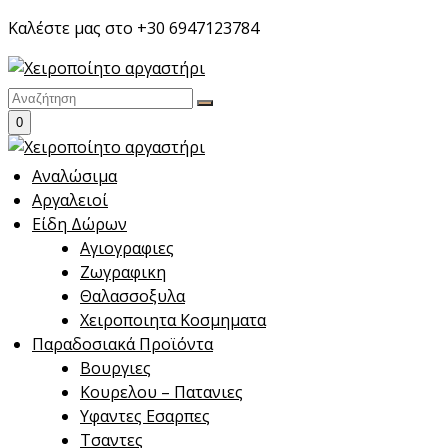
Skip
Καλέστε μας στο +30 6947123784
to
content
0
Αναλώσιμα
Αργαλειοί
Είδη Δώρων
Αγιογραφιες
Ζωγραφικη
Θαλασσοξυλα
Χειροποιητα Κοσμηματα
Παραδοσιακά Προϊόντα
Βουργιες
Κουρελου – Πατανιες
Υφαντες Εσαρπες
Τσαντες