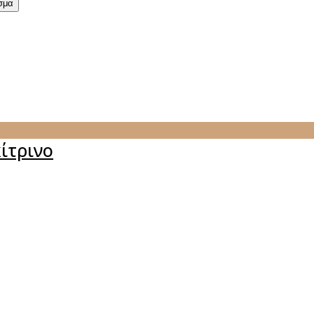
σμα
ίτρινο