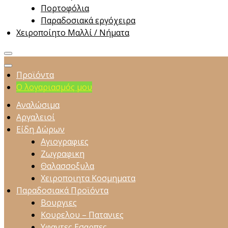
Πορτοφόλια
Παραδοσιακά εργόχειρα
Χειροποίητο Μαλλί / Νήματα
Προϊόντα
Ο λογαριασμός μου
Αναλώσιμα
Αργαλειοί
Είδη Δώρων
Αγιογραφιες
Ζωγραφικη
Θαλασσοξυλα
Χειροποιητα Κοσμηματα
Παραδοσιακά Προϊόντα
Βουργιες
Κουρελου – Πατανιες
Υφαντες Εσαρπες