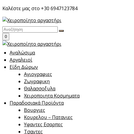
Skip
Καλέστε μας στο +30 6947123784
to
content
0
Αναλώσιμα
Αργαλειοί
Είδη Δώρων
Αγιογραφιες
Ζωγραφικη
Θαλασσοξυλα
Χειροποιητα Κοσμηματα
Παραδοσιακά Προϊόντα
Βουργιες
Κουρελου – Πατανιες
Υφαντες Εσαρπες
Τσαντες