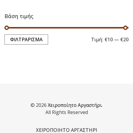
Βάση τιμής
ΦΙΛΤΡΆΡΙΣΜΑ
Τιμή:
€10
—
€20
Ελ
Μέ
τι
τι
© 2026
Χειροποίητο Αργαστήρι
.
All Rights Reserved
Μάλλινο κουκλάκι φελτ βατραχάκι
ΧΕΙΡΟΠΟΙΗΤΟ ΑΡΓΑΣΤΗΡΙ
€
15.00