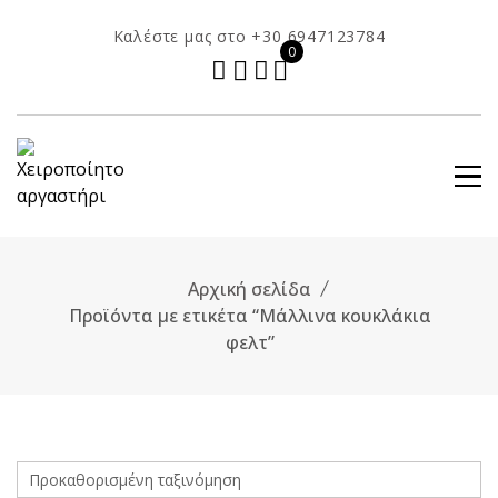
Skip
Καλέστε μας στο +30 6947123784
to
0
content
Αρχική σελίδα
Προϊόντα με ετικέτα “Μάλλινα κουκλάκια
φελτ”